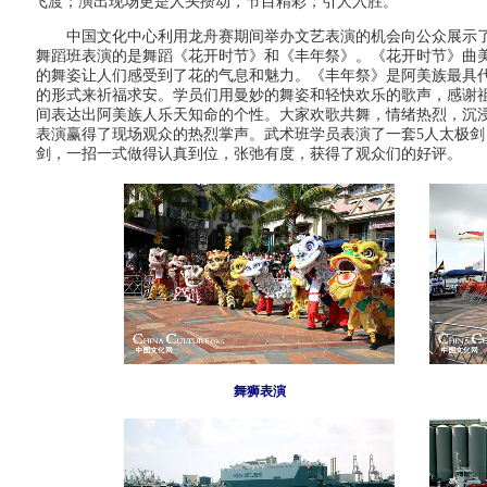
飞渡；演出现场更是人头攒动，节目精彩，引人入胜。
中国文化中心利用龙舟赛期间举办文艺表演的机会向公众展示
舞蹈班表演的是舞蹈《花开时节》和《丰年祭》。《花开时节》曲
的舞姿让人们感受到了花的气息和魅力。《丰年祭》是阿美族最具
的形式来祈福求安。学员们用曼妙的舞姿和轻快欢乐的歌声，感谢
间表达出阿美族人乐天知命的个性。大家欢歌共舞，情绪热烈，沉
表演赢得了现场观众的热烈掌声。武术班学员表演了一套5人太极剑
剑，一招一式做得认真到位，张弛有度，获得了观众们的好评。
舞狮表演