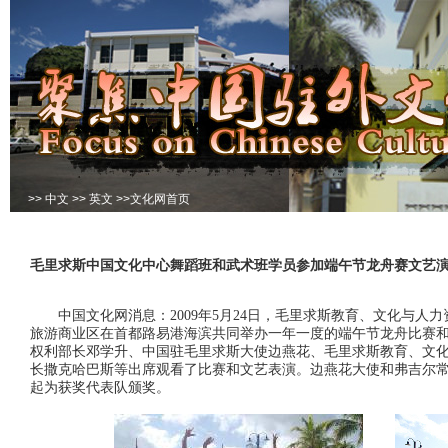
>>
中文
>>
英文
>>
文化网首页
毛里求斯中国文化中心舞蹈班和武术班学员参加端午节龙舟赛文艺
中国文化网消息：2009年5月24日，毛里求斯教育、文化与人
旅游商业区在首都路易港海滨共同举办一年一度的端午节龙舟比赛
权利部长邓学升、中国驻毛里求斯大使边燕花、毛里求斯教育、文
长撒克哈巴斯等出席观看了比赛和文艺表演。边燕花大使和弗吉尔
起为获奖代表队颁奖。